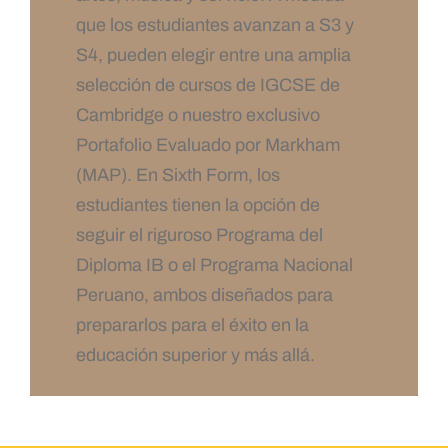
que los estudiantes avanzan a S3 y
S4, pueden elegir entre una amplia
selección de cursos de IGCSE de
Cambridge o nuestro exclusivo
Portafolio Evaluado por Markham
(MAP). En Sixth Form, los
estudiantes tienen la opción de
seguir el riguroso Programa del
Diploma IB o el Programa Nacional
Peruano, ambos diseñados para
prepararlos para el éxito en la
educación superior y más allá.