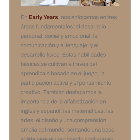
En
Early Years
, nos enfocamos en tres
áreas fundamentales: el desarrollo
personal, social y emocional; la
comunicación y el lenguaje; y el
desarrollo físico. Estas habilidades
básicas se cultivan a través del
aprendizaje basado en el juego, la
participación activa y el pensamiento
creativo. También destacamos la
importancia de la alfabetización en
inglés y español, las matemáticas, las
artes, el diseño y una comprensión
amplia del mundo, sentando una base
sólida para el crecimiento continuo en